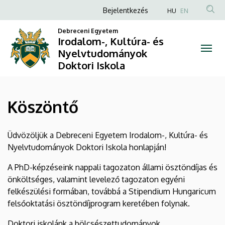
Köszöntő
Ugrás
Anonim
Bejelentkezés
HU
EN
a
Felhasználói
|
tartalomra
Debreceni Egyetem
fiók
Irodalom-, Kultúra- és
Irodalom-,
Nyelvtudományok
menüje
Doktori Iskola
Kultúra-
és
Köszöntő
Nyelvtudományok
Doktori
Üdvözöljük a Debreceni Egyetem Irodalom-, Kultúra- és
Nyelvtudományok Doktori Iskola honlapján!
Iskola
A PhD-képzéseink nappali tagozaton állami ösztöndíjas és
önköltséges, valamint levelező tagozaton egyéni
felkészülési formában, továbbá a Stipendium Hungaricum
felsőoktatási ösztöndíjprogram keretében folynak.
Doktori iskolánk a bölcsészettudományok