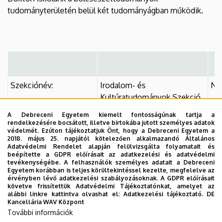
tudományterületén belül két tudományágban működik.
Szekciónév:
Irodalom- és
Ny
Kultúratudományok Szekció
A Debreceni Egyetem kiemelt fontosságúnak tartja a
Tudományág:
irodalom- és
ny
rendelkezésére bocsátott, illetve birtokába jutott személyes adatok
védelmét. Ezúton tájékoztatjuk Önt, hogy a Debreceni Egyetem a
kultúratudományok
2018. május 25. napjától kötelezően alkalmazandó Általános
Adatvédelmi Rendelet alapján felülvizsgálta folyamatait és
beépítette a GDPR előírásait az adatkezelési és adatvédelmi
Weboldal:
https://deidi.unideb.hu
htt
tevékenységébe. A felhasználók személyes adatait a Debreceni
Egyetem korábban is teljes körültekintéssel kezelte, megfelelve az
érvényben lévő adatkezelési szabályozásoknak. A GDPR előírásait
követve frissítettük Adatvédelmi Tájékoztatónkat, amelyet az
alábbi linkre kattintva olvashat el:
Adatkezelési tájékoztató.
DE
Kancellária WAV Központ
További információk
A Szekciókban folyó képzéssel kapcsolatos részletesebb