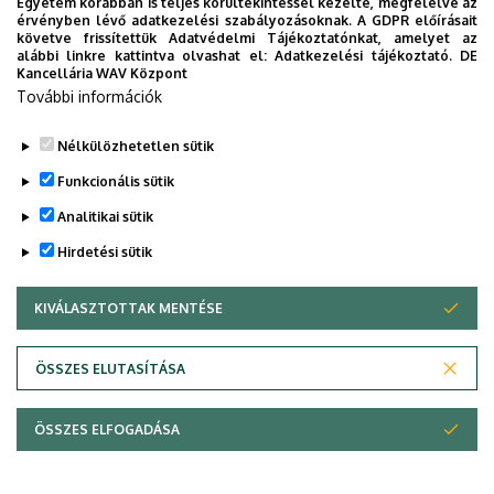
Egyetem korábban is teljes körültekintéssel kezelte, megfelelve az
érvényben lévő adatkezelési szabályozásoknak. A GDPR előírásait
követve frissítettük Adatvédelmi Tájékoztatónkat, amelyet az
alábbi linkre kattintva olvashat el:
Adatkezelési tájékoztató.
DE
Kancellária WAV Központ
További információk
Nélkülözhetetlen sütik
Funkcionális sütik
Analitikai sütik
Hirdetési sütik
KIVÁLASZTOTTAK MENTÉSE
WITHDRAW CONSENT
Adatvédelem
Adatvédelem
ÖSSZES ELUTASÍTÁSA
Technikai információk
ÖSSZES ELFOGADÁSA
Szerzői jog © 2026 Unideb