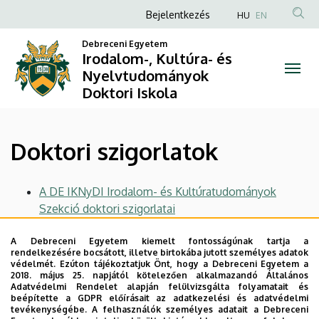
Doktori
Ugrás
Anonim
Bejelentkezés
HU
EN
a
Felhasználói
szigorlatok
tartalomra
Debreceni Egyetem
fiók
Irodalom-, Kultúra- és
|
Nyelvtudományok
menüje
Doktori Iskola
Irodalom-,
Kultúra-
Doktori szigorlatok
és
Nyelvtudományok
A DE IKNyDI Irodalom- és Kultúratudományok
Szekció doktori szigorlatai
Doktori
A DE IKNyDI Nyelvtudományok Szekció doktori
Iskola
A Debreceni Egyetem kiemelt fontosságúnak tartja a
szigorlatai
rendelkezésére bocsátott, illetve birtokába jutott személyes adatok
védelmét. Ezúton tájékoztatjuk Önt, hogy a Debreceni Egyetem a
Legutóbbi frissítés:
2026. 01. 26. 01:32
2018. május 25. napjától kötelezően alkalmazandó Általános
Adatvédelmi Rendelet alapján felülvizsgálta folyamatait és
beépítette a GDPR előírásait az adatkezelési és adatvédelmi
tevékenységébe. A felhasználók személyes adatait a Debreceni